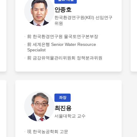
안종호
한국환경연구원(KEI) 선임연구
위원
前 한국환경연구원 물국토연구본부장
前 세계은행 Senior Water Resource
Specialist
前 금강유역물관리위원회 정책분과위원
좌장
최진용
서울대학교 교수
現 한국농공학회 고문